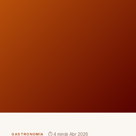
⏱ 4 min
📅 Abr 2026
GASTRONOMÍA