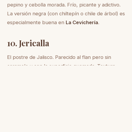
pepino y cebolla morada. Frío, picante y adictivo.
La versión negra (con chiltepín o chile de árbol) es
especialmente buena en
La Cevichería
.
10. Jericalla
El postre de Jalisco. Parecido al flan pero sin
caramelo y con la superficie quemada. Textura
sedosa, sabor a vainilla y canela. Pídela en
restaurantes mexicanos tradicionales como
El
Arrayán
o
Casa Tradicional
.
Un consejo para probarlo todo
Reserva un día para un
food tour
guiado.