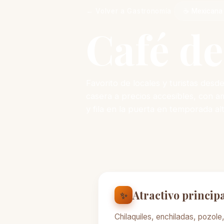
← Volver a Gastronomía
☕ Mexicana T
Café de
Favorito de locales y turistas des
casera a precios accesibles, con am
y fila en la puerta en temporada alt
Atractivo princip
✨
Chilaquiles, enchiladas, pozole