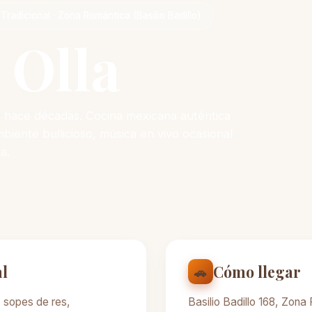
radicional · Zona Romántica (Basilio Badillo)
 Olla
de hace décadas. Cocina mexicana auténtica
biente bullicioso, música en vivo ocasional
a.
al
Cómo llegar
🚗
, sopes de res,
Basilio Badillo 168, Zon